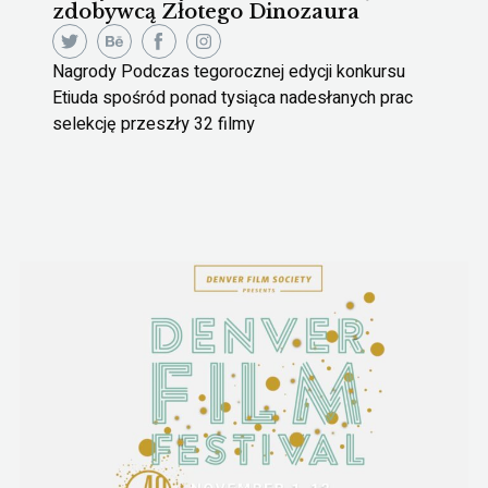
zdobywcą Złotego Dinozaura
Nagrody Podczas tegorocznej edycji konkursu
Etiuda spośród ponad tysiąca nadesłanych prac
selekcję przeszły 32 filmy