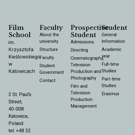
Film
Faculty
Prospective
Student
School
About the
Student
General
university
Information
Admissions
im.
Structure
Academic
Krzysztofa
Directing
year
Kieślowskiego
Faculty
Cinematography,
w
Full-time
Television
Student
Studies
Katowicach
Production and
Government
Photography
Part-time
Contact
Studies
Film and
Television
Erasmus
3 St. Paul’s
Production
Street,
Management
40-008
Katowice,
Poland
tel. +48 32