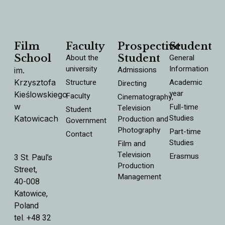
Film
Faculty
Prospective
Student
School
About the
Student
General
university
Information
Admissions
im.
Structure
Academic
Krzysztofa
Directing
year
Kieślowskiego
Faculty
Cinematography,
w
Full-time
Television
Student
Studies
Katowicach
Production and
Government
Photography
Part-time
Contact
Studies
Film and
Television
Erasmus
3 St. Paul’s
Production
Street,
Management
40-008
Katowice,
Poland
tel. +48 32