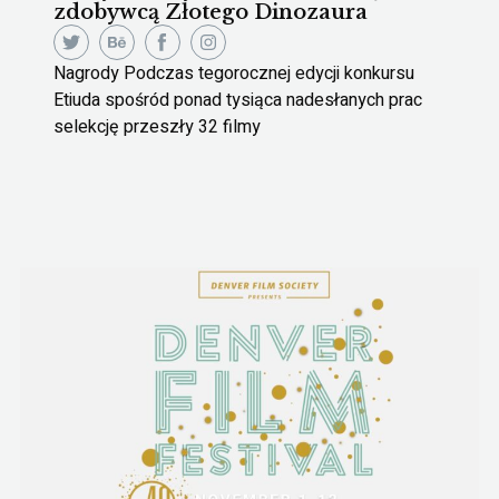
zdobywcą Złotego Dinozaura
Nagrody Podczas tegorocznej edycji konkursu
Etiuda spośród ponad tysiąca nadesłanych prac
selekcję przeszły 32 filmy