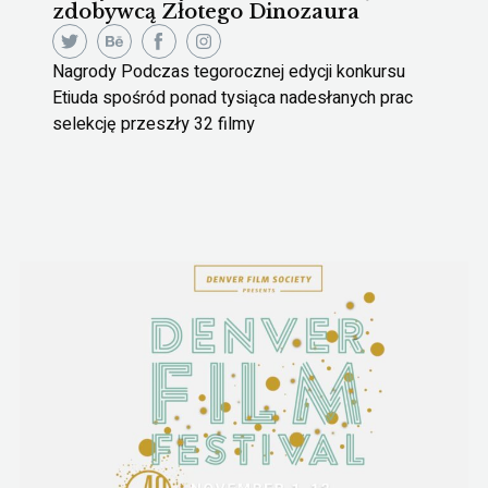
zdobywcą Złotego Dinozaura
Nagrody Podczas tegorocznej edycji konkursu
Etiuda spośród ponad tysiąca nadesłanych prac
selekcję przeszły 32 filmy