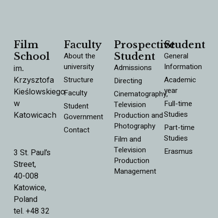
Film
Faculty
Prospective
Student
School
About the
Student
General
university
Information
Admissions
im.
Structure
Academic
Krzysztofa
Directing
year
Kieślowskiego
Faculty
Cinematography,
w
Full-time
Television
Student
Studies
Katowicach
Production and
Government
Photography
Part-time
Contact
Studies
Film and
Television
Erasmus
3 St. Paul’s
Production
Street,
Management
40-008
Katowice,
Poland
tel. +48 32