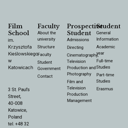
Film
Faculty
Prospective
Student
School
About the
Student
General
university
Information
Admissions
im.
Structure
Academic
Krzysztofa
Directing
year
Kieślowskiego
Faculty
Cinematography,
w
Full-time
Television
Student
Studies
Katowicach
Production and
Government
Photography
Part-time
Contact
Studies
Film and
Television
Erasmus
3 St. Paul’s
Production
Street,
Management
40-008
Katowice,
Poland
tel. +48 32