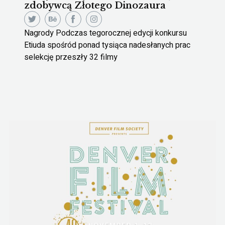
zdobywcą Złotego Dinozaura
Nagrody Podczas tegorocznej edycji konkursu
Etiuda spośród ponad tysiąca nadesłanych prac
selekcję przeszły 32 filmy